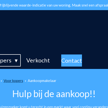
rijblijvende waarde-indicatie van uw woning. Maak snel een afspraa
opers
Verkocht
Contact
»
Voor kopers
»
Aankoopmakelaar
Hulp bij de aankoop!!
uizenzoeker komt u terecht in een markt waar veel continu verander