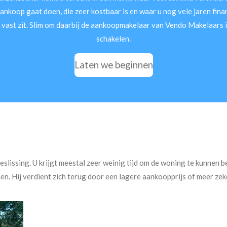
ankoop gaat doen, die zeer kostbaar is en waar u nog vele jaren fina
 vast zit. Slim om daarbij de aankoopmakelaar van Vendo Makelaars i
schakelen.
Laten we beginnen
slissing. U krijgt meestal zeer weinig tijd om de woning te kunnen be
. Hij verdient zich terug door een lagere aankoopprijs of meer zeke