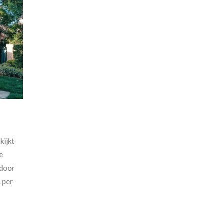
kijkt
e
 door
. per