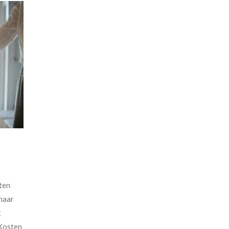
ten
naar
t
 Kosten