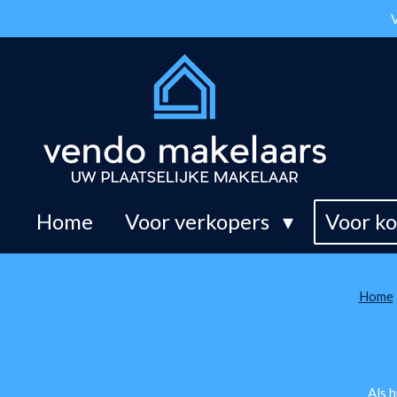
V
Ga
direct
naar
de
hoofdinhoud
Home
Voor verkopers
Voor k
Home
Als h