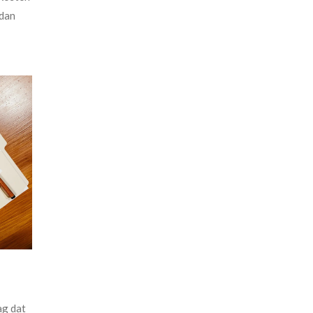
 dan
ag dat