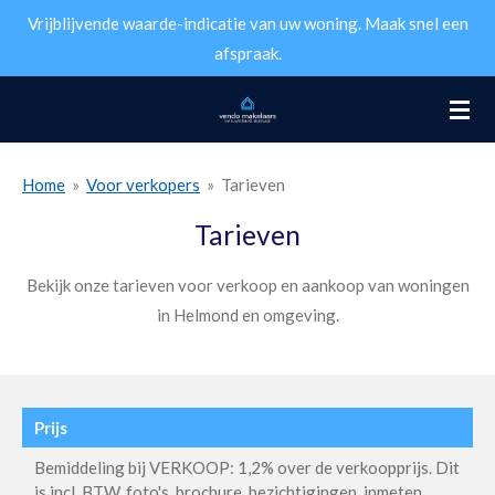
Vrijblijvende waarde-indicatie van uw woning. Maak snel een
Ga
afspraak.
direct
naar
de
hoofdinhoud
Home
»
Voor verkopers
»
Tarieven
Tarieven
Bekijk onze tarieven voor verkoop en aankoop van woningen
in Helmond en omgeving.
Prijs
Bemiddeling bij VERKOOP: 1,2% over de verkoopprijs. Dit
is incl. BTW, foto's, brochure, bezichtigingen, inmeten,