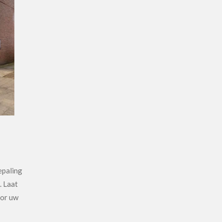
epaling
. Laat
oor uw