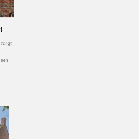
d
 zorgt
 een