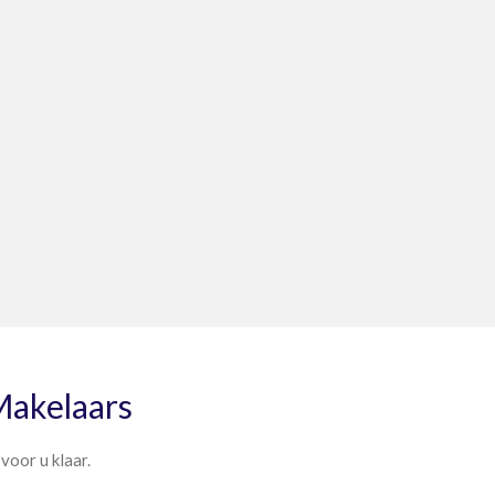
Makelaars
voor u klaar.