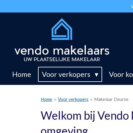
V
Ga
direct
naar
de
hoofdinhoud
Home
Voor verkopers
Voor k
Home
»
Voor verkopers
»
Makelaar Deurne
Welkom bij Vendo 
omgeving.