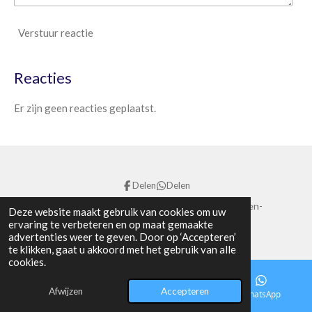
Verstuur reactie
Reacties
Er zijn geen reacties geplaatst.
Delen
Delen
© 2024 - 2026 vendo makelaars Helmond-Deurne-Asten-
Deze website maakt gebruik van cookies om uw
Someren-Nuenen. Aankoop en Verkoop.
ervaring te verbeteren en op maat gemaakte
advertenties weer te geven. Door op ‘Accepteren’
te klikken, gaat u akkoord met het gebruik van alle
cookies.
Afwijzen
Accepteren
E-mailadres
Telefoonnummer
WhatsApp