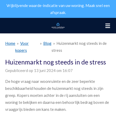
Vrijblijvende waarde-indicatie van uw woning. Maak snel een
Ga
afspraak.
direct
naar
de
hoofdinhoud
Home
»
Voor
»
Blog
»
Huizenmarkt nog steeds in de
kopers
stress
Huizenmarkt nog steeds in de stress
Gepubliceerd op 13 juni 2024 om 16:07
De hoge vraag naar woonruimte en de zeer beperkte
beschikbaarheid houden de huizenmarkt nog steeds in zijn
greep. Kopers moeten achter in de rij aansluiten om een
woning te bekijken en daarna een behoorlijk bedrag boven de
vraagprijs bieden om kans te maken.